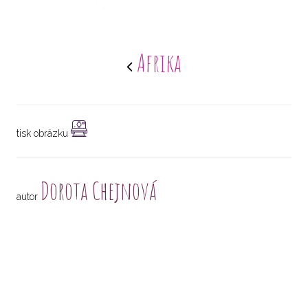
Afrika
tisk obrázku
Dorota Chejnová
autor