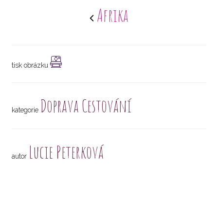
Afrika
tisk obrázku
Doprava Cestování
kategorie
Lucie Peterková
autor