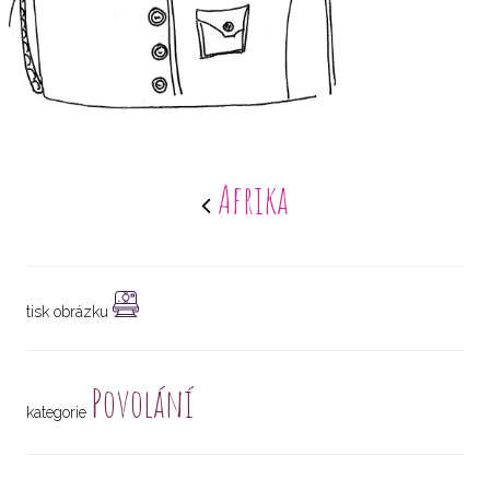
Afrika
tisk obrázku
Povolání
kategorie