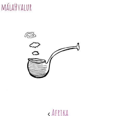
málaHvalur
Afrika