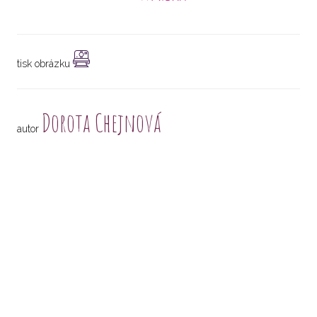
tisk obrázku
Dorota Chejnová
autor