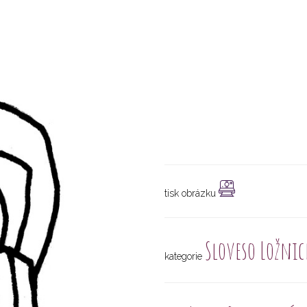
tisk obrázku
Sloveso Ložnic
kategorie