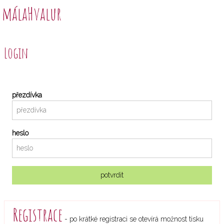
málaHvalur
Login
přezdívka
heslo
potvrdit
Registrace
- po krátké registraci se otevírá možnost tisku