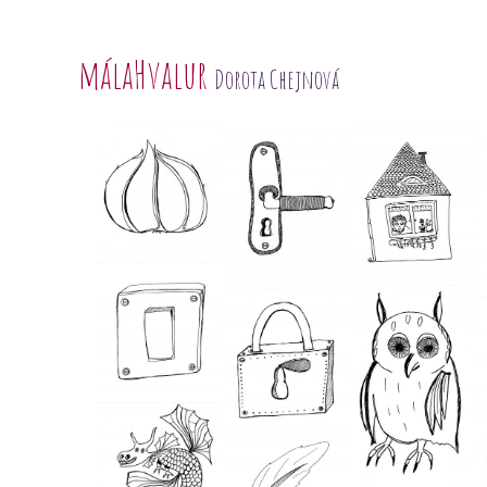
málaHvalur
Dorota Chejnová